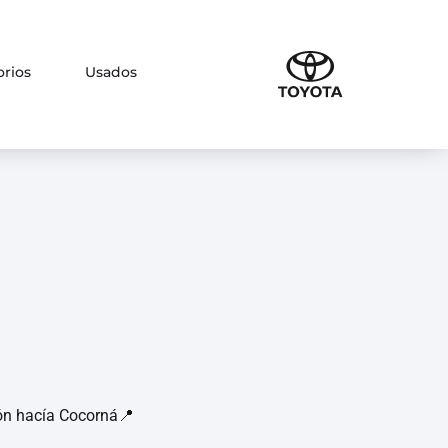
orios
Usados
ón hacía Cocorná📍