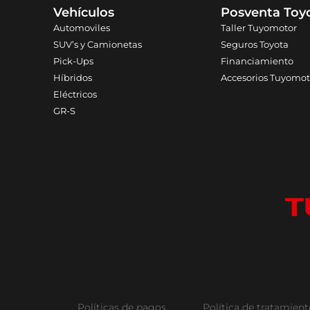
Vehículos
Posventa Toy
Automoviles
Taller Tuyomotor
SUV’s y Camionetas
Seguros Toyota
Pick-Ups
Financiamiento
Híbridos
Accesorios Tuyomot
Eléctricos
GR-S
Políticas de pagos
Política de tratamien