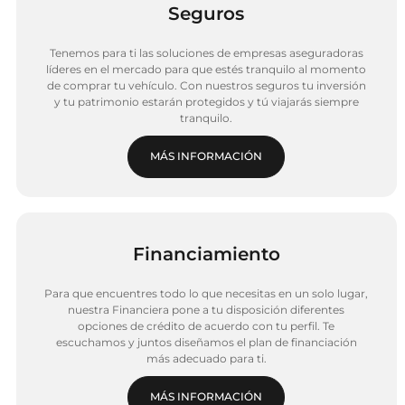
Seguros
Tenemos para ti las soluciones de empresas aseguradoras
líderes en el mercado para que estés tranquilo al momento
de comprar tu vehículo. Con nuestros seguros tu inversión
y tu patrimonio estarán protegidos y tú viajarás siempre
tranquilo.
MÁS INFORMACIÓN
Financiamiento
Para que encuentres todo lo que necesitas en un solo lugar,
nuestra Financiera pone a tu disposición diferentes
opciones de crédito de acuerdo con tu perfil. Te
escuchamos y juntos diseñamos el plan de financiación
más adecuado para ti.
MÁS INFORMACIÓN