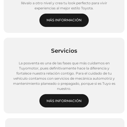
llévalo a otro nivel y crea tu look perfecto para vivir
experiencias al mejor estilo Toyota.
MÁS INFORMACIÓN
Servicios
La posventa es una de las fases que más cuidamos en
Tuyomotor, pues definitivamente hace la diferencia y
fortalece nuestra relación contigo. Para el cuidado de tu
vehículo contamos con servicios de mecánica automotriz y
mantenimiento planeado o prepagado, porque si es Tuyo es
nuestro.
MÁS INFORMACIÓN