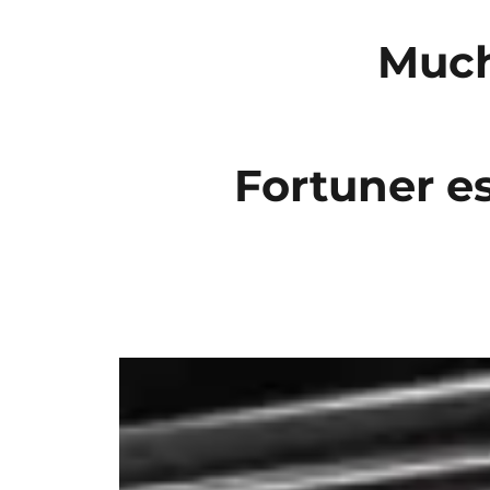
Much
Fortuner e