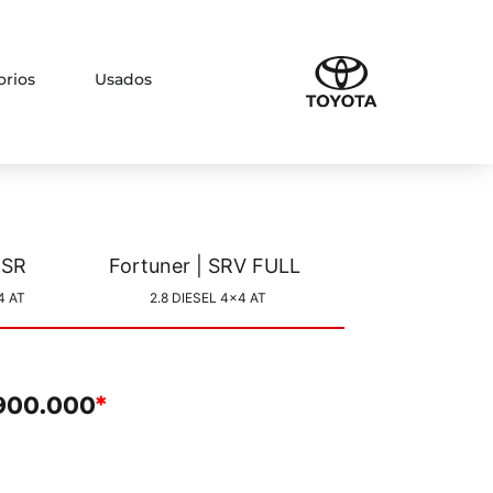
orios
Usados
tuner | SR
Fortuner | SRV FULL
4 AT
2.8 DIESEL 4x4 AT
900.000
*